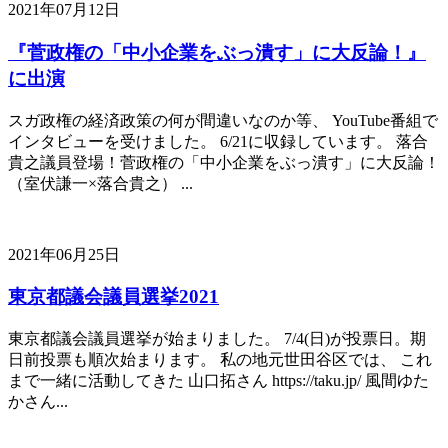
2021年07月12日
『菅政権の「中小企業をぶっ潰す」に大反論！』
に出演
スガ政権の経済政策の何が間違いなのか等、 YouTube番組で
インタビューを受けました。 6/21に収録しています。 落合
貴之議員登場！菅政権の「中小企業をぶっ潰す」に大反論！
（室伏謙一×落合貴之） ...
2021年06月25日
東京都議会議員選挙2021
東京都議会議員選挙が始まりました。 7/4(日)が投票日。期
日前投票も順次始まります。 私の地元世田谷区では、 これ
まで一緒に活動してきた 山口拓さん https://taku.jp/ 風間ゆた
かさん...