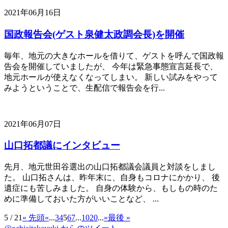
2021年06月16日
国政報告会(ゲスト泉健太政調会長)を開催
毎年、地元の大きなホールを借りて、ゲストを呼んで国政報
告会を開催していましたが、 今年は緊急事態宣言延長で、
地元ホールが使えなくなってしまい。 新しい試みをやって
みようということで、生配信で報告会を行...
2021年06月07日
山口拓都議にインタビュー
先月、地元世田谷選出の山口拓都議会議員と対談をしまし
た。 山口拓さんは、昨年末に、自身もコロナにかかり、 後
遺症にも苦しみました。 自身の体験から、もしもの時のた
めに準備しておいた方がいいことなど、 ...
5 / 21
« 先頭
«
...
3
4
5
6
7
...
10
20
...
»
最後 »