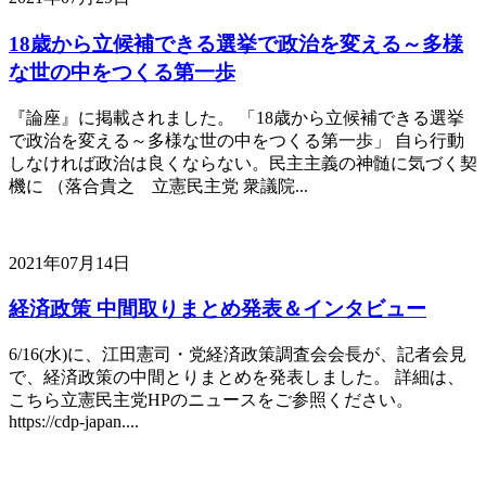
18歳から立候補できる選挙で政治を変える～多様
な世の中をつくる第一歩
『論座』に掲載されました。 「18歳から立候補できる選挙
で政治を変える～多様な世の中をつくる第一歩」 自ら行動
しなければ政治は良くならない。民主主義の神髄に気づく契
機に （落合貴之 立憲民主党 衆議院...
2021年07月14日
経済政策 中間取りまとめ発表＆インタビュー
6/16(水)に、江田憲司・党経済政策調査会会長が、記者会見
で、経済政策の中間とりまとめを発表しました。 詳細は、
こちら立憲民主党HPのニュースをご参照ください。
https://cdp-japan....