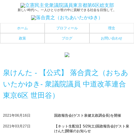
新しい時代へ。一人ひとりが世の中に貢献できる社会を目指して。
ホーム
プロフィール
理念
政策
ブログ
お問い合わせ
泉けんた - 【公式】 落合貴之（おちあ
いたかゆき- 衆議院議員 中道改革連合
東京6区 世田谷）
2021年06月16日
国政報告会(ゲスト泉健太政調会長)を開催
2021年03月27日
【ネット生配信】5/29(土)国政報告会[ゲスト泉
けんた]開催のお知らせ