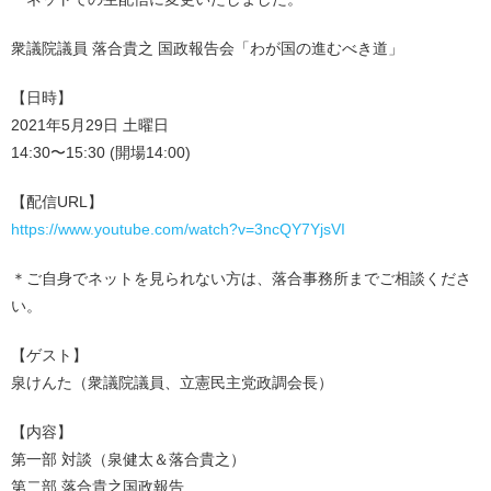
衆議院議員 落合貴之 国政報告会「わが国の進むべき道」
【日時】
2021年5月29日 土曜日
14:30〜15:30 (開場14:00)
【配信URL】
https://www.youtube.com/watch?v=3ncQY7YjsVI
＊ご自身でネットを見られない方は、落合事務所までご相談くださ
い。
【ゲスト】
泉けんた（衆議院議員、立憲民主党政調会長）
【内容】
第一部 対談（泉健太＆落合貴之）
第二部 落合貴之国政報告