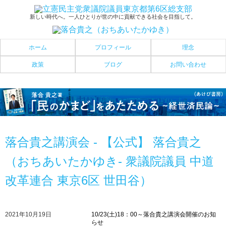
新しい時代へ。一人ひとりが世の中に貢献できる社会を目指して。
ホーム
プロフィール
理念
政策
ブログ
お問い合わせ
落合貴之講演会 - 【公式】 落合貴之
（おちあいたかゆき- 衆議院議員 中道
改革連合 東京6区 世田谷）
2021年10月19日
10/23(土)18：00～落合貴之講演会開催のお知
らせ