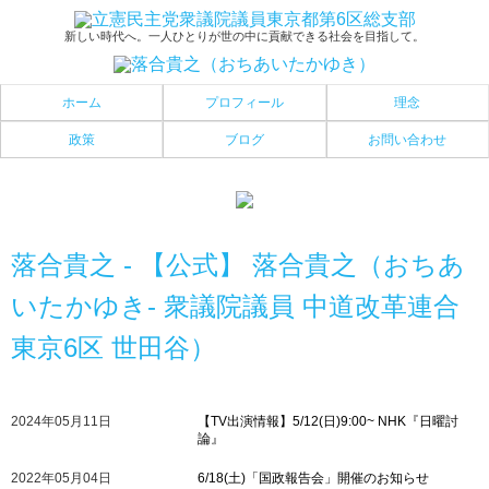
新しい時代へ。一人ひとりが世の中に貢献できる社会を目指して。
ホーム
プロフィール
理念
政策
ブログ
お問い合わせ
落合貴之 - 【公式】 落合貴之（おちあ
いたかゆき- 衆議院議員 中道改革連合
東京6区 世田谷）
2024年05月11日
【TV出演情報】5/12(日)9:00~ NHK『日曜討
論』
2022年05月04日
6/18(土)「国政報告会」開催のお知らせ