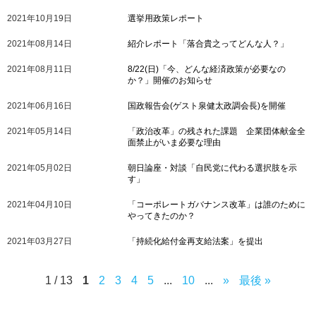
2021年10月19日
選挙用政策レポート
2021年08月14日
紹介レポート「落合貴之ってどんな人？」
2021年08月11日
8/22(日)「今、どんな経済政策が必要なの
か？」開催のお知らせ
2021年06月16日
国政報告会(ゲスト泉健太政調会長)を開催
2021年05月14日
「政治改革」の残された課題 企業団体献金全
面禁止がいま必要な理由
2021年05月02日
朝日論座・対談「自民党に代わる選択肢を示
す」
2021年04月10日
「コーポレートガバナンス改革」は誰のために
やってきたのか？
2021年03月27日
「持続化給付金再支給法案」を提出
1 / 13
1
2
3
4
5
...
10
...
»
最後 »