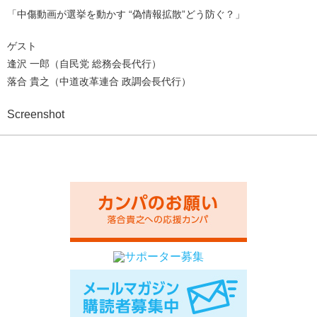
「中傷動画が選挙を動かす “偽情報拡散”どう防ぐ？」
ゲスト
逢沢 一郎（自民党 総務会長代行）
落合 貴之（中道改革連合 政調会長代行）
Screenshot