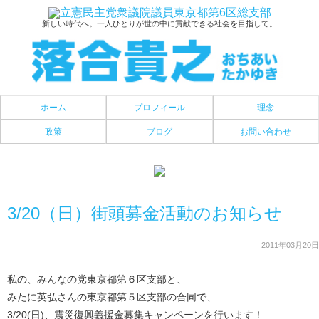
新しい時代へ。一人ひとりが世の中に貢献できる社会を目指して。
ホーム
プロフィール
理念
政策
ブログ
お問い合わせ
3/20（日）街頭募金活動のお知らせ
2011年03月20日
私の、みんなの党東京都第６区支部と、
みたに英弘さんの東京都第５区支部の合同で、
3/20(日)、震災復興義援金募集キャンペーンを行います！