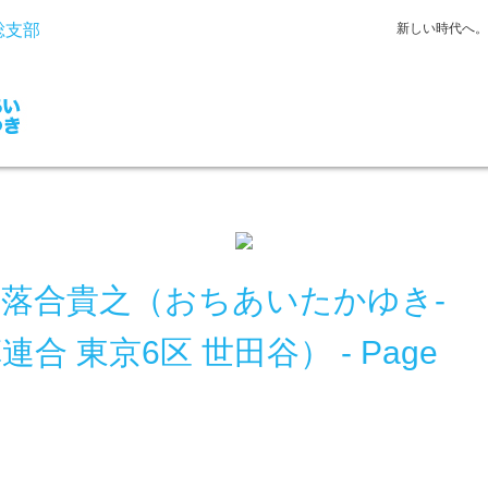
新しい時代へ。
】 落合貴之（おちあいたかゆき-
合 東京6区 世田谷） - Page