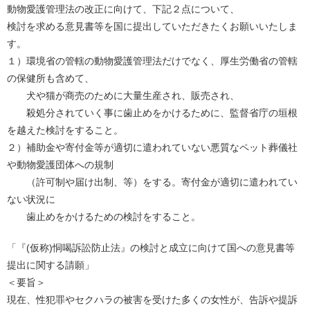
動物愛護管理法の改正に向けて、下記２点について、
検討を求める意見書等を国に提出していただきたくお願いいたしま
す。
１）環境省の管轄の動物愛護管理法だけでなく、厚生労働省の管轄
の保健所も含めて、
犬や猫が商売のために大量生産され、販売され、
殺処分されていく事に歯止めをかけるために、監督省庁の垣根
を越えた検討をすること。
２）補助金や寄付金等が適切に遣われていない悪質なペット葬儀社
や動物愛護団体への規制
（許可制や届け出制、等）をする。寄付金が適切に遣われてい
ない状況に
歯止めをかけるための検討をすること。
「『(仮称)恫喝訴訟防止法』の検討と成立に向けて国への意見書等
提出に関する請願」
＜要旨＞
現在、性犯罪やセクハラの被害を受けた多くの女性が、告訴や提訴