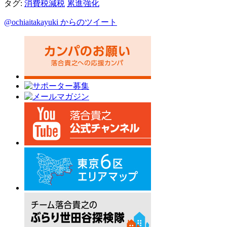
タグ:
消費税減税
累進強化
@ochiaitakayuki からのツイート