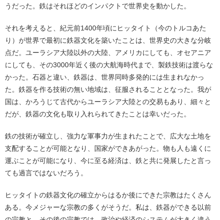
うだった。鉄はそれほどのインパクトで世界史を動かした。
それを考えると、紀元前1400年頃にヒッタイト（今のトルコあた
り）が世界で最初に鉄器文化を築いたことは、世界史の大きな分岐
点だ。ユーラシア大陸以外の大陸、アメリカにしても、オセアニア
にしても、その3000年近く後の大航海時代まで、製鉄技術は渡らな
かった。石器と違い、鉄器は、世界同時多発的には生まれなかっ
た。鉄器を作る技術の無い地域は、征服されることとなった。我が
国は、かろうじて古代からユーラシア大陸との交易もあり、細々と
だが、鉄器の文化も取り入れられてきたことは幸いだった。
鉄の技術が確立し、強力な軍事力が生まれたことで、広大な土地を
支配することが可能となり、国家ができあがった。物も人も遠くに
運ぶことが可能になり、今に至る経済は、鉄と共に発展したと言っ
ても過言ではないだろう。
ヒッタイトの鉄器文化の確立からはるか後にできた宗教はたくさん
ある。今メジャーな宗教の多くがそうだ。私は、鉄器ができる以前
の宗教と、その後の宗教では、政治や経済のシステムが大きく違う