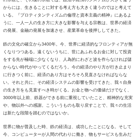
からには、生きることに対する考え方も大きく違うのではと考えて
いる。『プロティタンティズムの倫理と資本主義の精神』にあるよ
うに、一人一人の生き方に大きな影響を与える宗教は、世界の経済
の発展、金融の発展を加速させ、産業革命を後押ししてきた。
鉄の文化の確立から3400年。今、世界に経済的なフロンティアが無
くなりつつある。遠くないうちに、世にあふれるお金に対して投資
をする先が極端に少なくなり、人為的にわざと波を作らなければ儲
からない時代がやってくるだろう。今の経済のやり方が行き止まり
に行きつく前に、経済のあり方はそろそろ見直さなければならな
い。それと共に、その経済システムの影響を受けてきた、我々自身
の生き方をも見直すべき時がくる。お金と物への価値だけでなく、
3000年以上前、鉄器ができる前に重視していたこと、精神的な充実
や、物以外への感謝。こういうものも取り戻すことで、我々の生活
は新たな段階を踏むのではないか。
世界に物が普及した時、鉄の経済は、成功したことになる。そして
今、コンピューターが人間の代わりに働き、物もサービスも生みだ