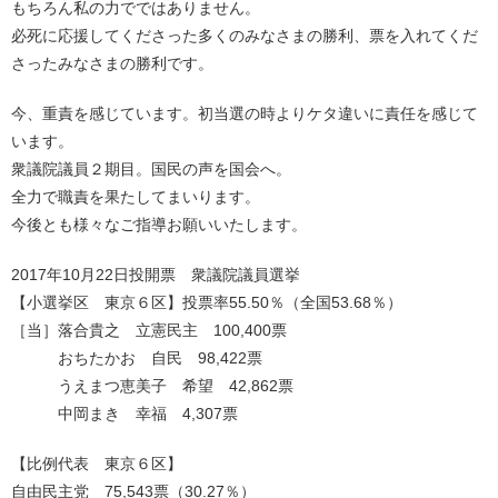
もちろん私の力でではありません。
必死に応援してくださった多くのみなさまの勝利、票を入れてくだ
さったみなさまの勝利です。
今、重責を感じています。初当選の時よりケタ違いに責任を感じて
います。
衆議院議員２期目。国民の声を国会へ。
全力で職責を果たしてまいります。
今後とも様々なご指導お願いいたします。
2017年10月22日投開票 衆議院議員選挙
【小選挙区 東京６区】投票率55.50％（全国53.68％）
［当］落合貴之 立憲民主 100,400票
おちたかお 自民 98,422票
うえまつ恵美子 希望 42,862票
中岡まき 幸福 4,307票
【比例代表 東京６区】
自由民主党 75,543票（30.27％）