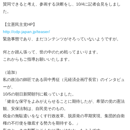
賛同できると考え、参画する決断をし、10/4に記者会見をしまし
た。
【立憲民主党HP】
http://cdp-japan.jp/teaser/
緊急事態であり、まだコンテンツがそろっていないようですが。
何とか踏ん張って、世の中のため戦ってまいります。
これからもご指導お願いいたします。
（追加）
私の政治の師匠である田中秀征（元経済企画庁長官）のインタビュ
ーが、
10/5の朝日新聞朝刊に載っていました。
「健全な保守をよみがえらせることに期待したが、希望の党の憲法
観、安保法制は、自民党そのもの。
税金の無駄遣いをなくす行政改革、脱原発の早期実現、集団的自衛
権の不行使を徹底する勢力を期待する。」