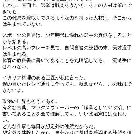
しかし、表面上、選挙は戦えそうなそこそこの人材は輩出で
きても、
この難局を舵取りできるような力を持った人材は、そこから
は生まれていない。
スポーツの世界は、少年時代に憧れの選手の真似をすること
から始まる。
レベルの高いプレーを見て、自問自答の練習の末、天才選手
は生まれる。
体育の教科書に書いてあることを丸暗記しても、一流選手に
はなれない。
イタリア料理のある巨匠が私に言った。
僕の書いたレシピ通りに作っても、残念ながら、この味はで
きないよ。
政治の世界もそうである。
有名な古典、マックスウェーバーの「職業としての政治」に
書いてあることを全て理解しても、いい政治家にはなれな
い。
どんな仕事も毎日が想定外の連続だからだ。
想定外を体験しながら、自分なりに基礎を確認する練習を積