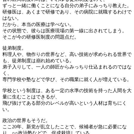
ずっと一緒に働くことになる自分の弟子にみっちり教えた。
研修医は、あくまで研修であり、その病院に就職するわけで
はない。
だから、本当の医療は学べない。
その状態で、彼らは医療現場の第一線に出されてしまう。
そこが今の研修医制度の問題点だ。
徒弟制度。
料理人や、物作りの世界など、高い技術が求められる世界で
も、徒弟制度は崩れ始めている。
弟子入りして、一人の師匠からみっちり仕込まれるのではな
く、
専門学校や塾などで学び、その職業に就く人が増えている。
学校という制度は、ある一定の水準の技術を持った人間を大
量に生むことはできるが、
飛び抜けてある部分のレベルが高いという人材は育ちにく
い。
政治の世界もそうだ。
ここ20年、新党が乱立したことで、候補者が急に必要にな
り、○○政治塾などで、促成栽培している。